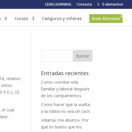
LEAN LEARNING
Contacta
0 elementos
s
Cursos
Canguros y niñeras
Área Alumnos
Entradas recientes
6, relativo
Como conciliar vida
e estos
familiar y laboral después
E.P.D.), SE
de los campamentos
Como hacer que la vuelta
 el cual
a la rutina no sea un caos
lase-
«Mamá, me aburro»: Por
qué es bueno que los