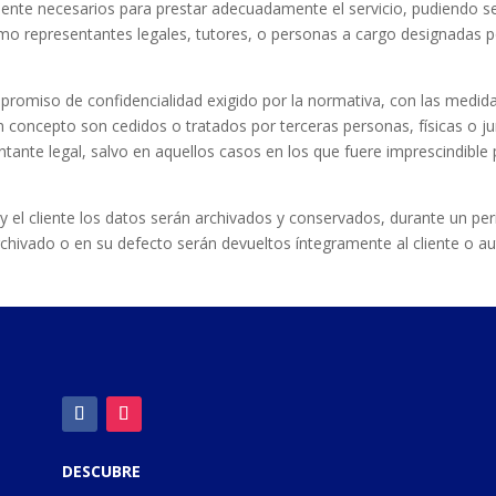
amente necesarios para prestar adecuadamente el servicio, pudiendo s
mo representantes legales, tutores, o personas a cargo designadas p
promiso de confidencialidad exigido por la normativa, con las medid
 concepto son cedidos o tratados por terceras personas, físicas o jur
ntante legal, salvo en aquellos casos en los que fuere imprescindible 
a y el cliente los datos serán archivados y conservados, durante un pe
rchivado o en su defecto serán devueltos íntegramente al cliente o a
DESCUBRE