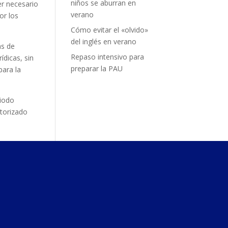
niños se aburran en
er necesario
verano
or los
Cómo evitar el «olvido»
del inglés en verano
as de
Repaso intensivo para
ídicas, sin
preparar la PAU
para la
riodo
utorizado