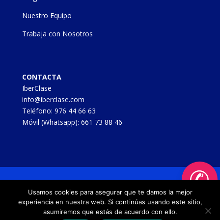
Nuestro Equipo
Trabaja con Nosotros
CONTACTA
IberClase
info@iberclase.com
Teléfono:
976 44 66 63
Móvil (Whatsapp):
661 73 88 46
✆
Clases Online y a Domicilio | © 2024 IBERCLASE
Usamos cookies para asegurar que te damos la mejor
|
Aviso legal
|
Política de cookies
|
Política de
experiencia en nuestra web. Si continúas usando este sitio,
privacidad/
|
Mapa del sitio
| Web desarrollada por
asumiremos que estás de acuerdo con ello.