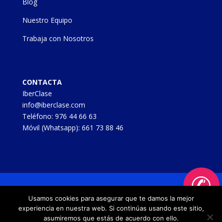
Blog
Nuestro Equipo
Trabaja con Nosotros
CONTACTA
IberClase
info@iberclase.com
Teléfono:
976 44 66 63
Móvil (Whatsapp):
661 73 88 46
✆
Clases Online y a Domicilio | © 2024 IBERCLASE
Usamos cookies para asegurar que te damos la mejor
|
Aviso legal
|
Política de cookies
|
Política de
experiencia en nuestra web. Si continúas usando este sitio,
privacidad/
|
Mapa del sitio
| Web desarrollada por
asumiremos que estás de acuerdo con ello.